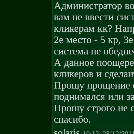
Администратор во
вам не ввести си
кликерам кк? Напр
2е место - 5 кр, 3
система не обеднее
А данное поощере
кликеров и сделаи
Прошу прощение 
поднимался или за
Прошу строго не с
спасибо.
solaris
10:12, 28/12/201