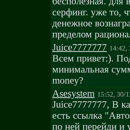
бесполезная. для в
серфинг. уже то, ч
денежное вознагр
пределом рациона
Juice7777777
14:42,
Всем привет:). По
минимальная сумм
money?
Asesystem
15:52, 30/
Juice7777777, В к
есть ссылка "Авто
по ней перейди и 