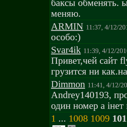
баксы обменять. ы
меняю.
ARMIN
11:37, 4/12/20
особо:)
Svar4ik
11:39, 4/12/201
Привет,чей сайт fl
грузится ни как.н
Dimmon
11:41, 4/12/2
Andrey140193, про
один номер а інет
1
...
1008
1009
101