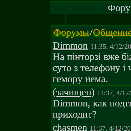
Форум
Форумы
/
Общени
Dimmon
11:35, 4/12/2
На пінторзі вже 
суто з телефону і 
гемору нема.
(зачищен)
11:37, 4/12
Dimmon, как под
приходит?
chasmen
11:37, 4/12/2