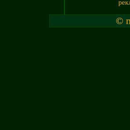
рек
© m