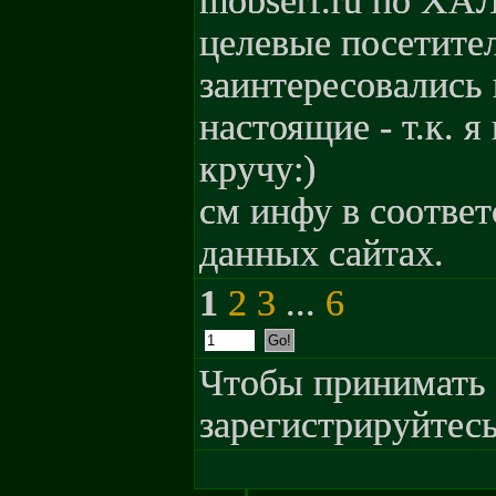
mobserf.ru по ХА
целевые посетите
заинтересовались
настоящие - т.к. я
кручу:)
см инфу в соотве
данных сайтах.
1
2
3
...
6
Чтобы принимать 
зарегистрируйтесь