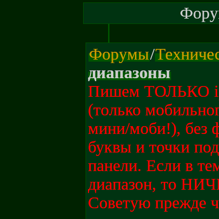
Форум
Форумы
/
Техниче
диапазоны
Пишем ТОЛЬКО ip,
(только мобильног
мини/моби!), без ф
буквы и точки по
панели. Если в те
диапазон, то НИ
Советую прежде ч