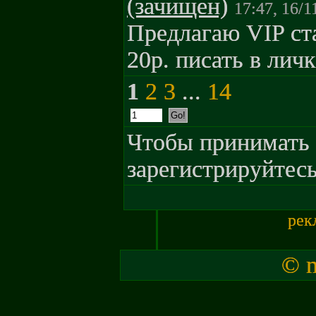
(зачищен)
17:47, 16/1
Предлагаю VIP ста
20р. писать в лич
1
2
3
...
14
Чтобы принимать 
зарегистрируйтесь
рек
© m